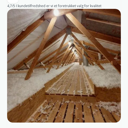
4,7/5 I kundetilfredshed er vi et foretrukket valg for kvalitet