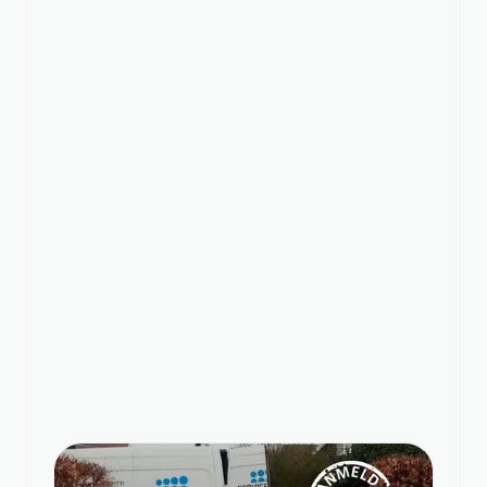
Før:
85
pr. m2
Beregn din pris