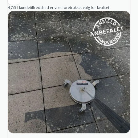
4,7/5 I kundetilfredshed er vi et foretrukket valg for kvalitet