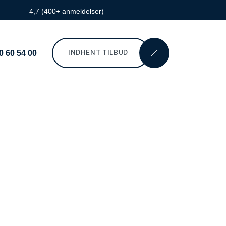
4,7 (400+ anmeldelser)
0 60 54 00
INDHENT TILBUD