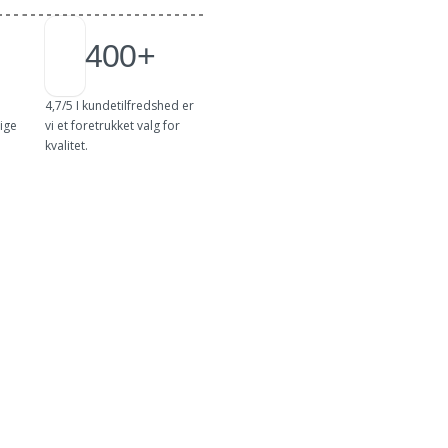
400+
4,7/5 I kundetilfredshed er
ige
vi et foretrukket valg for
kvalitet.
kker & priser
Vores arbejde
sservice i Vestsjælland
ektive måder at sænke din varmeregning og samtidig gøre