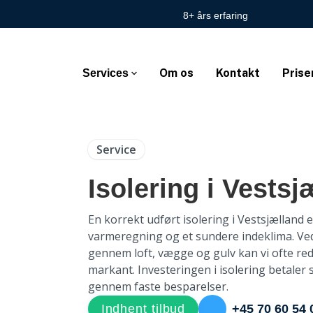
8+ års erfaring
Om os
Kontakt
Prise
Services
Service
Isolering i Vestsj
En korrekt udført isolering i Vestsjælland er
varmeregning og et sundere indeklima. Ve
gennem loft, vægge og gulv kan vi ofte re
markant. Investeringen i isolering betaler s
gennem faste besparelser.
+45 70 60 54 
Indhent tilbud