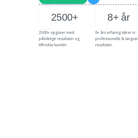
2500+
8+ år
2500+ opgaver med
8+ års erfaring sikrer vi
pålidelige resultater og
professionelle & langvar
tilfredse kunder.
resultater.
Beskrivelse
Pa
Om vores isolering
Isolering i Vestsjælland er en af de mest eff