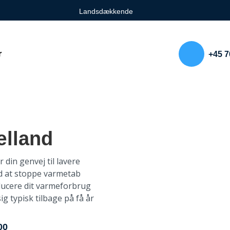
Landsdækkende
r
+45 7
ælland
 din genvej til lavere
d at stoppe varmetab
ducere dit varmeforbrug
ig typisk tilbage på få år
00